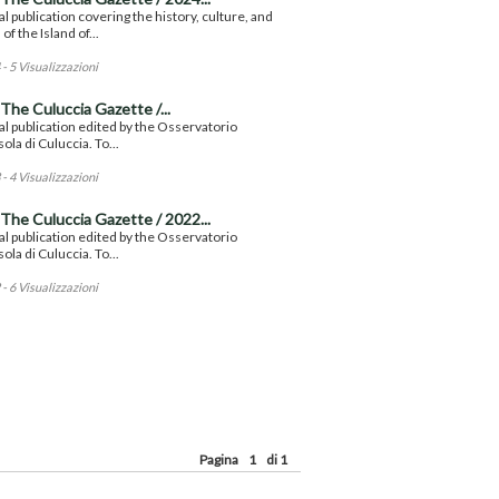
al publication covering the history, culture, and
of the Island of...
- 5 Visualizzazioni
The Culuccia Gazette /...
al publication edited by the Osservatorio
sola di Culuccia. To...
- 4 Visualizzazioni
The Culuccia Gazette / 2022...
al publication edited by the Osservatorio
sola di Culuccia. To...
- 6 Visualizzazioni
Pagina
1
di 1