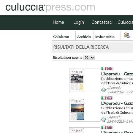
Home
Login
Contattaci
Culucci
Chi siamo
Archivio
Invia notizie
RISULTATI DELLA RICERCA
Risultati per pagina
L’Approdu – Gazzet
Pubblicazione annuale
dell’Isola di Culuccia
L'Approdu
25/04/2026 - 23 V
L’Approdu – Gazzet
Pubblicazione annuale
dell’Isola di Culuccia
L'Approdu
25/04/2025 - 8 Vis
L’Approdu – Gazzet