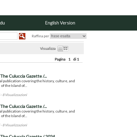
odu
English Version
Raffina per
Visualizza
Pagina
1
di 1
The Culuccia Gazette /...
al publication covering the history, culture, and
of the Island of...
- 8 Visualizzazioni
The Culuccia Gazette /...
al publication covering the history, culture, and
of the Island of...
- 8 Visualizzazioni
The Culuccia Gazette / 2024...