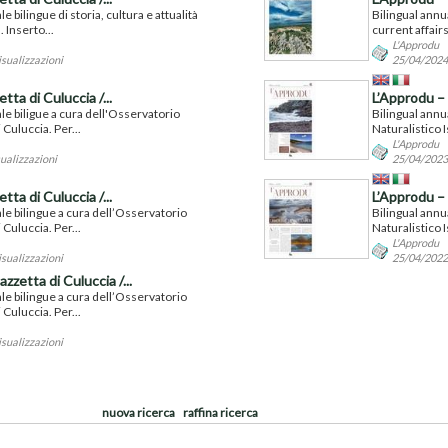
 bilingue di storia, cultura e attualità
Bilingual annu
. Inserto...
current affairs 
L'Approdu
isualizzazioni
25/04/2024 
ta di Culuccia /...
L’Approdu – 
e biligue a cura dell'Osservatorio
Bilingual annu
 Culuccia. Per...
Naturalistico I
L'Approdu
ualizzazioni
25/04/2023 
ta di Culuccia /...
L’Approdu – 
e bilingue a cura dell’Osservatorio
Bilingual annu
 Culuccia. Per...
Naturalistico I
L'Approdu
isualizzazioni
25/04/2022 
zzetta di Culuccia /...
e bilingue a cura dell’Osservatorio
 Culuccia. Per...
isualizzazioni
nuova ricerca
raffina ricerca