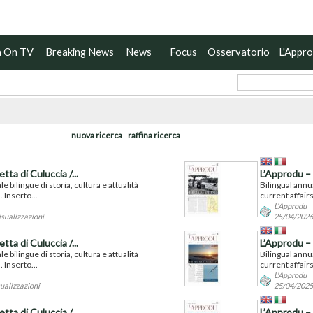
a On TV
Breaking News
News
Focus
Osservatorio
L'Appr
nuova ricerca
raffina ricerca
ta di Culuccia /...
L’Approdu – 
 bilingue di storia, cultura e attualità
Bilingual annu
. Inserto...
current affairs 
L'Approdu
isualizzazioni
25/04/2026 
ta di Culuccia /...
L’Approdu – 
 bilingue di storia, cultura e attualità
Bilingual annu
. Inserto...
current affairs 
L'Approdu
ualizzazioni
25/04/2025 
ta di Culuccia /...
L’Approdu – 